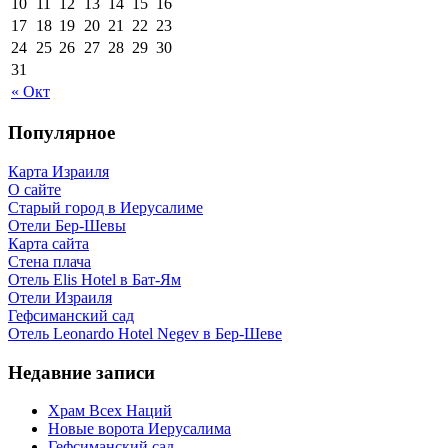
10
11
12
13
14
15
16
17
18
19
20
21
22
23
24
25
26
27
28
29
30
31
« Окт
Популярное
Карта Израиля
О сайте
Старый город в Иерусалиме
Отели Бер-Шевы
Карта сайта
Стена плача
Отель Elis Hotel в Бат-Ям
Отели Израиля
Гефсиманский сад
Отель Leonardo Hotel Negev в Бер-Шеве
Недавние записи
Храм Всех Наций
Новые ворота Иерусалима
Гефсиманский сад