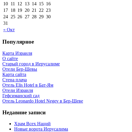
10
11
12
13
14
15
16
17
18
19
20
21
22
23
24
25
26
27
28
29
30
31
« Окт
Популярное
Карта Израиля
О сайте
Старый город в Иерусалиме
Отели Бер-Шевы
Карта сайта
Стена плача
Отель Elis Hotel в Бат-Ям
Отели Израиля
Гефсиманский сад
Отель Leonardo Hotel Negev в Бер-Шеве
Недавние записи
Храм Всех Наций
Новые ворота Иерусалима