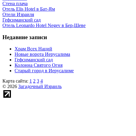
Стена плача
Отель Elis Hotel в Бат-Ям
Отели Израиля
Гефсиманский сад
Отель Leonardo Hotel Negev в Бер-Шеве
Недавние записи
Храм Всех Наций
Новые ворота Иерусалима
Гефсиманский сад
Колонна Святого Огня
Старый город в Иерусалиме
Карта сайта:
1
2
3
4
© 2026
Загадочный Израиль