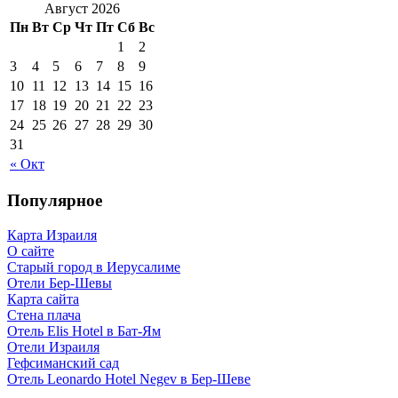
Август 2026
Пн
Вт
Ср
Чт
Пт
Сб
Вс
1
2
3
4
5
6
7
8
9
10
11
12
13
14
15
16
17
18
19
20
21
22
23
24
25
26
27
28
29
30
31
« Окт
Популярное
Карта Израиля
О сайте
Старый город в Иерусалиме
Отели Бер-Шевы
Карта сайта
Стена плача
Отель Elis Hotel в Бат-Ям
Отели Израиля
Гефсиманский сад
Отель Leonardo Hotel Negev в Бер-Шеве