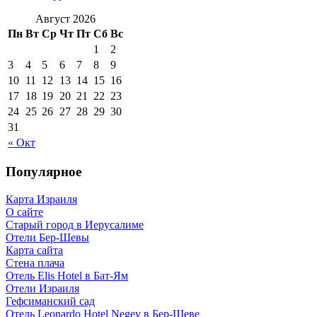
Август 2026
Пн
Вт
Ср
Чт
Пт
Сб
Вс
1
2
3
4
5
6
7
8
9
10
11
12
13
14
15
16
17
18
19
20
21
22
23
24
25
26
27
28
29
30
31
« Окт
Популярное
Карта Израиля
О сайте
Старый город в Иерусалиме
Отели Бер-Шевы
Карта сайта
Стена плача
Отель Elis Hotel в Бат-Ям
Отели Израиля
Гефсиманский сад
Отель Leonardo Hotel Negev в Бер-Шеве