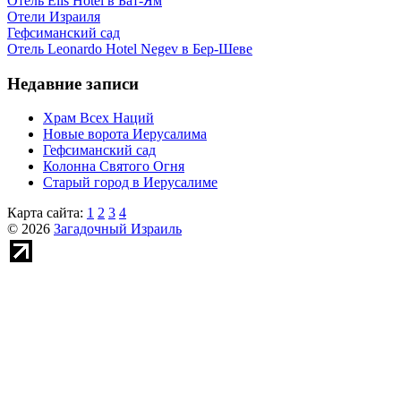
Отель Elis Hotel в Бат-Ям
Отели Израиля
Гефсиманский сад
Отель Leonardo Hotel Negev в Бер-Шеве
Недавние записи
Храм Всех Наций
Новые ворота Иерусалима
Гефсиманский сад
Колонна Святого Огня
Старый город в Иерусалиме
Карта сайта:
1
2
3
4
© 2026
Загадочный Израиль