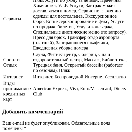
Няня/Услуги по уходу за детьми, Прачечная,
Химчистка, V.I.P. Услуги, Завтрак может
доставляться в номер, Сервис по глажению
одежды для постояльцев, Экскурсионное
Сервисы
бюро, Есть ксерокопирование и факс, Услуги
по продаже билетов, Услуги консьержа,
Специальные диетические меню (по запросу),
Пресс для брюк, Трансфер от/до аэропорта
(платный), Запирающиеся шкафчики,
Ежедневная уборка номера
Сауна, Фитнес-центр, Солярий, Спа и
Спорт и
оздоровительный центр, Массаж, Библиотека,
Отдых
Турецкая баня, Открытый бассейн (работает
по сезонам), Пляж
Интернет
Интернет, Беспроводной Интернет бесплатно
Виды
принимаемых
American Express, Visa, Euro/Mastercard, Diners
кредитных
Club
карт
Добавить комментарий
Ваш e-mail не будет опубликован.
Обязательные поля
помечены
*