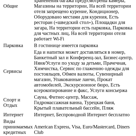
храненения багажа предусмотрены камеры,
Общие
Магазины на территории, На всей территории
отеля запрещено курение, Кондиционер,
Оборудовано местами для курения, Есть
ресторан («шведский стол»), Площадки для
загара, На территории есть парковка, Парковка
для частных лиц, На всей территории отеля
работает Wi-Fi
Парковка
В гостинице имеется парковка
Еда и напитки может доставляться в номер,
Банкетный зал и Конференц-зал, Бизнес-центр,
Няня/Услуги по уходу за детьми, Прачечная,
Химчистка, Сервис по глажению одежды для
Сервисы
постояльцев, Обмен валюты, Сувенирный
магазин, Упакованные ланчи, Прокат
автомобилей, Экскурсионное бюро, Есть
ксерокопирование и факс, Услуги консьержа
Сауна, Фитнес-центр, Массаж,
Спорт и
Гидромассажная ванна, Турецкая баня,
Отдых
Крытый плавательный бассейн, Пляж
Интернет
Интернет, Беспроводной Интернет бесплатно
Виды
принимаемых
American Express, Visa, Euro/Mastercard, Diners
кредитных
Club