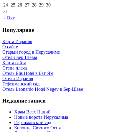
24
25
26
27
28
29
30
31
« Окт
Популярное
Карта Израиля
О сайте
Старый город в Иерусалиме
Отели Бер-Шевы
Карта сайта
Стена плача
Отель Elis Hotel в Бат-Ям
Отели Израиля
Гефсиманский сад
Отель Leonardo Hotel Negev в Бер-Шеве
Недавние записи
Храм Всех Наций
Новые ворота Иерусалима
Гефсиманский сад
Колонна Святого Огня