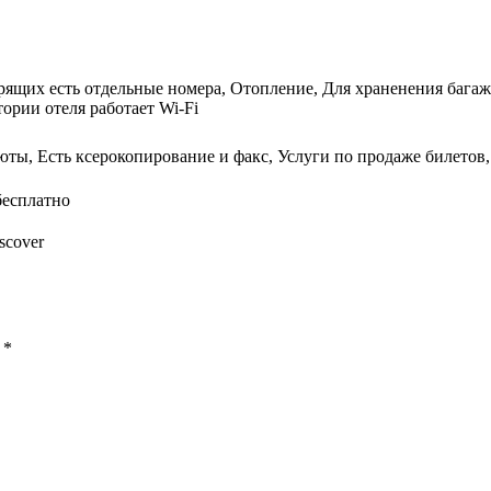
урящих есть отдельные номера, Отопление, Для храненения бага
тории отеля работает Wi-Fi
люты, Есть ксерокопирование и факс, Услуги по продаже билетов,
бесплатно
iscover
ы
*