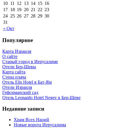
10
11
12
13
14
15
16
17
18
19
20
21
22
23
24
25
26
27
28
29
30
31
« Окт
Популярное
Карта Израиля
О сайте
Старый город в Иерусалиме
Отели Бер-Шевы
Карта сайта
Стена плача
Отель Elis Hotel в Бат-Ям
Отели Израиля
Гефсиманский сад
Отель Leonardo Hotel Negev в Бер-Шеве
Недавние записи
Храм Всех Наций
Новые ворота Иерусалима