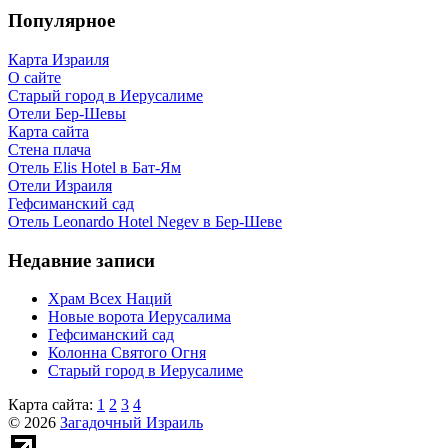
Популярное
Карта Израиля
О сайте
Старый город в Иерусалиме
Отели Бер-Шевы
Карта сайта
Стена плача
Отель Elis Hotel в Бат-Ям
Отели Израиля
Гефсиманский сад
Отель Leonardo Hotel Negev в Бер-Шеве
Недавние записи
Храм Всех Наций
Новые ворота Иерусалима
Гефсиманский сад
Колонна Святого Огня
Старый город в Иерусалиме
Карта сайта:
1
2
3
4
© 2026
Загадочный Израиль