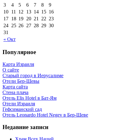
3
4
5
6
7
8
9
10
11
12
13
14
15
16
17
18
19
20
21
22
23
24
25
26
27
28
29
30
31
« Окт
Популярное
Карта Израиля
О сайте
Старый город в Иерусалиме
Отели Бер-Шевы
Карта сайта
Стена плача
Отель Elis Hotel в Бат-Ям
Отели Израиля
Гефсиманский сад
Отель Leonardo Hotel Negev в Бер-Шеве
Недавние записи
Храм Всех Наций