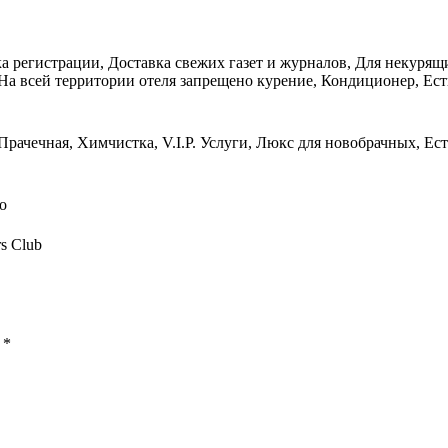
ка регистрации, Доставка свежих газет и журналов, Для некурящ
а всей территории отеля запрещено курение, Кондиционер, Есть
Прачечная, Химчистка, V.I.P. Услуги, Люкс для новобрачных, Ест
о
rs Club
ы
*