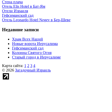
Стена плача
Отель Elis Hotel в Бат-Ям
Отели Израиля
Гефсиманский сад
Отель Leonardo Hotel Negev в Бер-Шеве
Недавние записи
Храм Всех Наций
Новые ворота Иерусалима
Гефсиманский сад
Колонна Святого Огня
Старый город в Иерусалиме
Карта сайта:
1
2
3
4
© 2026
Загадочный Израиль