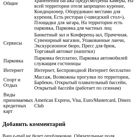
храненения багажа предусмотрены камеры, На
Общие
всей территории отеля запрещено курение,
Кондиционер, Оборудовано местами для
курения, Есть ресторан («шведский стол»),
Площадки для загара, На территории есть
парковка, Парковка для частных лиц
Банкетный зал и Конференц-зал, Прачечная,
Сувенирный магазин, Упакованные ланчи,
Сервисы
Экскурсионное бюро, Пресс для брюк,
Торговый автомат (напитки)
Парковка бесплатно, Парковка автомобилей
Парковка
служащим гостиницы
Интернет
Интернет, Беспроводной Интернет бесплатно
Массаж, Возможны прогулки по территории,
Спорт и
Барбекю, Открытый плавательный бассейн,
Отдых
Открытый бассейн (работает по сезонам)
Виды
принимаемых
American Express, Visa, Euro/Mastercard, Diners
кредитных
Club
карт
Добавить комментарий
Ваш e-mail не будет опубликован.
Обязательные поля