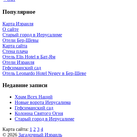
Популярное
Карта Израиля
О сайте
Старый город в Иерусалиме
Отели Бер-Шевы
Карта сайта
Стена плача
Отель Elis Hotel в Бат-Ям
Отели Израиля
Гефсиманский сад
Отель Leonardo Hotel Negev в Бер-Шеве
Недавние записи
Храм Всех Наций
Новые ворота Иерусалима
Гефсиманский сад
Колонна Святого Огня
Старый город в Иерусалиме
Карта сайта:
1
2
3
4
© 2026
Загадочный Израиль