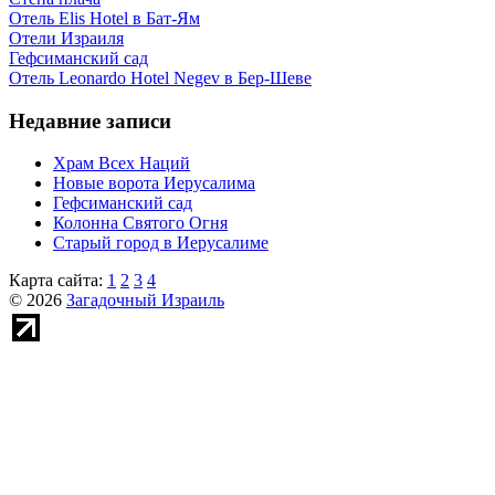
Отель Elis Hotel в Бат-Ям
Отели Израиля
Гефсиманский сад
Отель Leonardo Hotel Negev в Бер-Шеве
Недавние записи
Храм Всех Наций
Новые ворота Иерусалима
Гефсиманский сад
Колонна Святого Огня
Старый город в Иерусалиме
Карта сайта:
1
2
3
4
© 2026
Загадочный Израиль