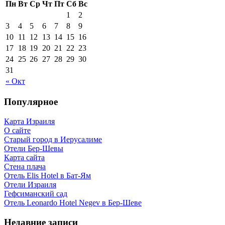
Пн
Вт
Ср
Чт
Пт
Сб
Вс
1
2
3
4
5
6
7
8
9
10
11
12
13
14
15
16
17
18
19
20
21
22
23
24
25
26
27
28
29
30
31
« Окт
Популярное
Карта Израиля
О сайте
Старый город в Иерусалиме
Отели Бер-Шевы
Карта сайта
Стена плача
Отель Elis Hotel в Бат-Ям
Отели Израиля
Гефсиманский сад
Отель Leonardo Hotel Negev в Бер-Шеве
Недавние записи