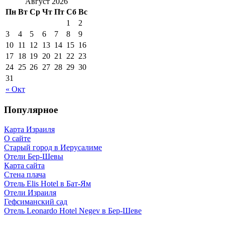
Август 2026
Пн
Вт
Ср
Чт
Пт
Сб
Вс
1
2
3
4
5
6
7
8
9
10
11
12
13
14
15
16
17
18
19
20
21
22
23
24
25
26
27
28
29
30
31
« Окт
Популярное
Карта Израиля
О сайте
Старый город в Иерусалиме
Отели Бер-Шевы
Карта сайта
Стена плача
Отель Elis Hotel в Бат-Ям
Отели Израиля
Гефсиманский сад
Отель Leonardo Hotel Negev в Бер-Шеве