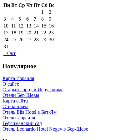
Пн
Вт
Ср
Чт
Пт
Сб
Вс
1
2
3
4
5
6
7
8
9
10
11
12
13
14
15
16
17
18
19
20
21
22
23
24
25
26
27
28
29
30
31
« Окт
Популярное
Карта Израиля
О сайте
Старый город в Иерусалиме
Отели Бер-Шевы
Карта сайта
Стена плача
Отель Elis Hotel в Бат-Ям
Отели Израиля
Гефсиманский сад
Отель Leonardo Hotel Negev в Бер-Шеве