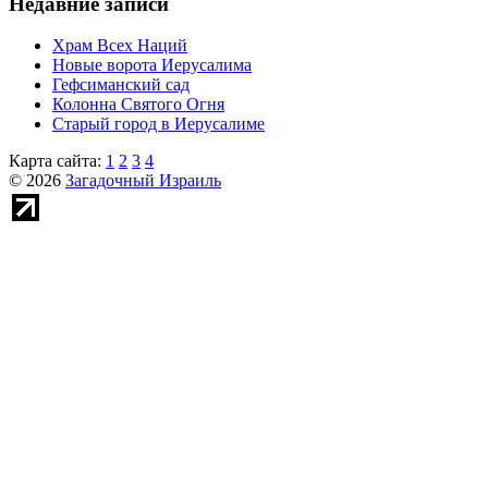
Недавние записи
Храм Всех Наций
Новые ворота Иерусалима
Гефсиманский сад
Колонна Святого Огня
Старый город в Иерусалиме
Карта сайта:
1
2
3
4
© 2026
Загадочный Израиль