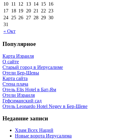
10
11
12
13
14
15
16
17
18
19
20
21
22
23
24
25
26
27
28
29
30
31
« Окт
Популярное
Карта Израиля
О сайте
Старый город в Иерусалиме
Отели Бер-Шевы
Карта сайта
Стена плача
Отель Elis Hotel в Бат-Ям
Отели Израиля
Гефсиманский сад
Отель Leonardo Hotel Negev в Бер-Шеве
Недавние записи
Храм Всех Наций
Новые ворота Иерусалима