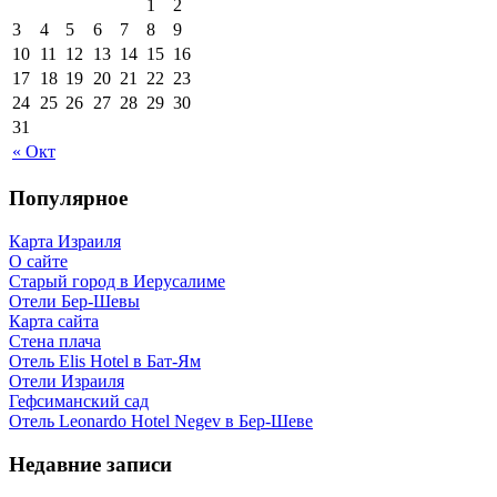
1
2
3
4
5
6
7
8
9
10
11
12
13
14
15
16
17
18
19
20
21
22
23
24
25
26
27
28
29
30
31
« Окт
Популярное
Карта Израиля
О сайте
Старый город в Иерусалиме
Отели Бер-Шевы
Карта сайта
Стена плача
Отель Elis Hotel в Бат-Ям
Отели Израиля
Гефсиманский сад
Отель Leonardo Hotel Negev в Бер-Шеве
Недавние записи