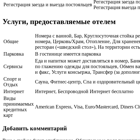
Регистрация заезда п
Регистрация заезда и выезда постояльцев
Регистрация выезда п
Услуги, предоставляемые отелем
Номера с ванной, Бар, Круглосуточная стойка р
Общие
номера, Церковь/Храм, Отопление, Для хранене
ресторан («шведский стол»), На территории есть
Парковка
В гостинице имеется парковка
Еда и напитки может доставляться в номер, Банк
Сервисы
по глажению одежды для постояльцев, Обмен ва
и факс, Услуги консьержа, Трансфер (за дополн
Спорт и
Сауна, Фитнес-центр, Спа и оздоровительный ц
Отдых
Интернет
Интернет, Беспроводной Интернет бесплатно
Виды
принимаемых
American Express, Visa, Euro/Mastercard, Diners C
кредитных
карт
Добавить комментарий