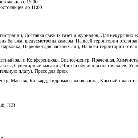
остояльцев с 15:00
остояльцев до 11:00
егистрации, Доставка свежих газет и журналов, Для некурящих е
ния багажа предусмотрены камеры, На всей территории отеля за
 парковка, Парковка для частных лиц, На всей территории отеля 
етный зал и Конференц-зал, Бизнес-центр, Прачечная, Химчистка,
люты, Сувенирный магазин, Чистка обуви для постояльцев, Упа
ительную плату), Пресс для брюк
ентр, Массаж, Бильярд, Гидромассажная ванна, Крытый плавате
lub, JCB