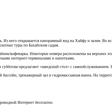
ль. Из него открывается панорамный вид на Хайфу и залив. Во в
платные туры по Бахайским садам.
айник/кофеварка. Некоторые номера расположены на верхних эта
атными интернет-терминалами и напитками.
и субботам предлагают «шведский стол» с самообслуживанием. З
ый бассейн, тренажерный зал и гидромассажная ванна. На террит
спроводной Интернет бесплатно