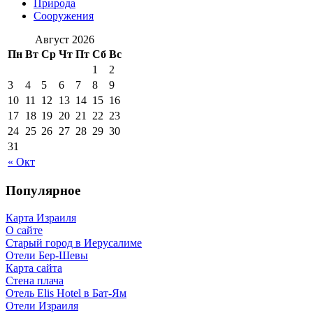
Природа
Сооружения
Август 2026
Пн
Вт
Ср
Чт
Пт
Сб
Вс
1
2
3
4
5
6
7
8
9
10
11
12
13
14
15
16
17
18
19
20
21
22
23
24
25
26
27
28
29
30
31
« Окт
Популярное
Карта Израиля
О сайте
Старый город в Иерусалиме
Отели Бер-Шевы
Карта сайта
Стена плача
Отель Elis Hotel в Бат-Ям
Отели Израиля