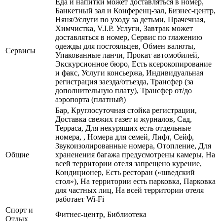
Еда и напитки может доставляться в номер,
Банкетный зал и Конференц-зал, Бизнес-центр,
Няня/Услуги по уходу за детьми, Прачечная,
Химчистка, V.I.P. Услуги, Завтрак может
доставляться в номер, Сервис по глажению
одежды для постояльцев, Обмен валюты,
Сервисы
Упакованные ланчи, Прокат автомобилей,
Экскурсионное бюро, Есть ксерокопирование
и факс, Услуги консьержа, Индивидуальная
регистрация заезда/отъезда, Трансфер (за
дополнительную плату), Трансфер от/до
аэропорта (платный)
Бар, Круглосуточная стойка регистрации,
Доставка свежих газет и журналов, Сад,
Терраса, Для некурящих есть отдельные
номера, , Номера для семей, Лифт, Сейф,
Звукоизолированные номера, Отопление, Для
Общие
храненения багажа предусмотрены камеры, На
всей территории отеля запрещено курение,
Кондиционер, Есть ресторан («шведский
стол»), На территории есть парковка, Парковка
для частных лиц, На всей территории отеля
работает Wi-Fi
Спорт и
Фитнес-центр, Библиотека
Отдых