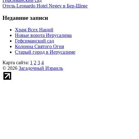
Гефсиманский сад
Отель Leonardo Hotel Negev в Бер-Шеве
Недавние записи
Храм Всех Наций
Новые ворота Иерусалима
Гефсиманский сад
Колонна Святого Огня
Старый город в Иерусалиме
Карта сайта:
1
2
3
4
© 2026
Загадочный Израиль