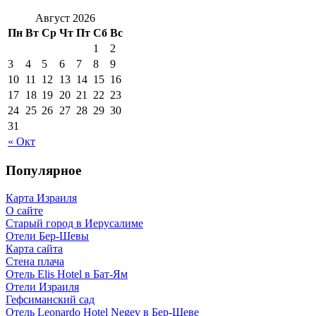
Август 2026
Пн
Вт
Ср
Чт
Пт
Сб
Вс
1
2
3
4
5
6
7
8
9
10
11
12
13
14
15
16
17
18
19
20
21
22
23
24
25
26
27
28
29
30
31
« Окт
Популярное
Карта Израиля
О сайте
Старый город в Иерусалиме
Отели Бер-Шевы
Карта сайта
Стена плача
Отель Elis Hotel в Бат-Ям
Отели Израиля
Гефсиманский сад
Отель Leonardo Hotel Negev в Бер-Шеве