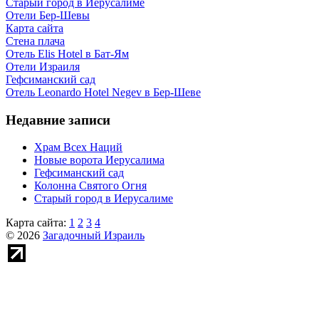
Старый город в Иерусалиме
Отели Бер-Шевы
Карта сайта
Стена плача
Отель Elis Hotel в Бат-Ям
Отели Израиля
Гефсиманский сад
Отель Leonardo Hotel Negev в Бер-Шеве
Недавние записи
Храм Всех Наций
Новые ворота Иерусалима
Гефсиманский сад
Колонна Святого Огня
Старый город в Иерусалиме
Карта сайта:
1
2
3
4
© 2026
Загадочный Израиль