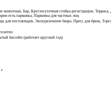
 животные, Бар, Круглосуточная стойка регистрации, Терраса, Д
рии есть парковка, Парковка для частных лиц
ы для постояльцев, Экскурсионное бюро, Пресс для брюк, Торго
сплатно
тый бассейн (работает круглый год)
d
ы
*