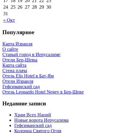
17
18
19
20
21
22
23
24
25
26
27
28
29
30
31
« Окт
Популярное
Карта Израиля
О сайте
Старый город в Иерусалиме
Отели Бер-Шевы
Карта сайта
Стена плача
Отель Elis Hotel в Бат-Ям
Отели Израиля
Гефсиманский сад
Отель Leonardo Hotel Negev в Бер-Шеве
Недавние записи
Храм Всех Наций
Новые ворота Иерусалима
Гефсиманский сад
Колонна Святого Огня