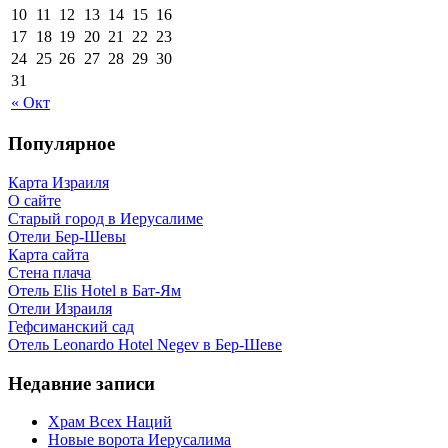
10
11
12
13
14
15
16
17
18
19
20
21
22
23
24
25
26
27
28
29
30
31
« Окт
Популярное
Карта Израиля
О сайте
Старый город в Иерусалиме
Отели Бер-Шевы
Карта сайта
Стена плача
Отель Elis Hotel в Бат-Ям
Отели Израиля
Гефсиманский сад
Отель Leonardo Hotel Negev в Бер-Шеве
Недавние записи
Храм Всех Наций
Новые ворота Иерусалима