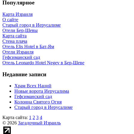
Популярное
Карта Израиля
О сайте
Старый город в Иерусалиме
Отели Бер-Шевы
Карта сайта
Стена плача
Отель Elis Hotel в Бат-Ям
Отели Израиля
Гефсиманский сад
Отель Leonardo Hotel Negev в Бер-Шеве
Недавние записи
Храм Всех Наций
Новые ворота Иерусалима
Гефсиманский сад
Колонна Святого Огня
Старый город в Иерусалиме
Карта сайта:
1
2
3
4
© 2026
Загадочный Израиль