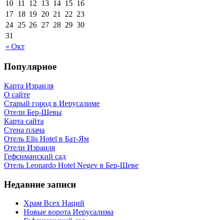
10
11
12
13
14
15
16
17
18
19
20
21
22
23
24
25
26
27
28
29
30
31
« Окт
Популярное
Карта Израиля
О сайте
Старый город в Иерусалиме
Отели Бер-Шевы
Карта сайта
Стена плача
Отель Elis Hotel в Бат-Ям
Отели Израиля
Гефсиманский сад
Отель Leonardo Hotel Negev в Бер-Шеве
Недавние записи
Храм Всех Наций
Новые ворота Иерусалима