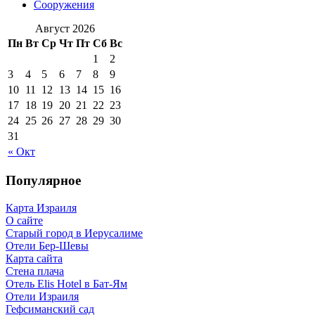
Сооружения
Август 2026
Пн
Вт
Ср
Чт
Пт
Сб
Вс
1
2
3
4
5
6
7
8
9
10
11
12
13
14
15
16
17
18
19
20
21
22
23
24
25
26
27
28
29
30
31
« Окт
Популярное
Карта Израиля
О сайте
Старый город в Иерусалиме
Отели Бер-Шевы
Карта сайта
Стена плача
Отель Elis Hotel в Бат-Ям
Отели Израиля
Гефсиманский сад