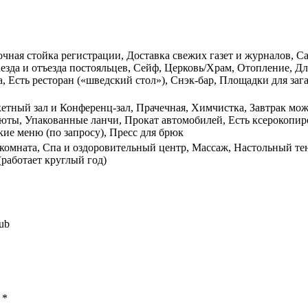
очная стойка регистрации, Доставка свежих газет и журналов, Са
заезда и отъезда постояльцев, Сейф, Церковь/Храм, Отопление, 
 Есть ресторан («шведский стол»), Снэк-бар, Площадки для зага
кетный зал и Конференц-зал, Прачечная, Химчистка, Завтрак мо
юты, Упакованные ланчи, Прокат автомобилей, Есть ксерокопир
ие меню (по запросу), Пресс для брюк
 комната, Спа и оздоровительный центр, Массаж, Настольный те
(работает круглый год)
lub
ы
*